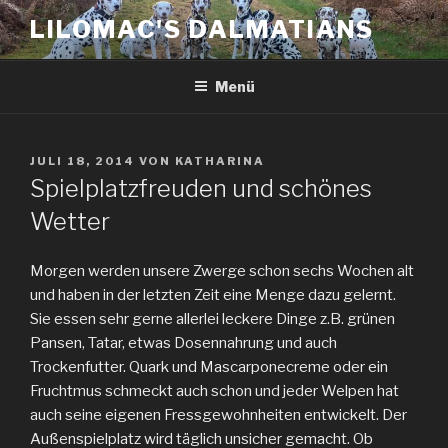
Zum
LILOMAC'S DALMATIANS
Inhalt
springen
Menü
VERÖFFENTLICHT
JULI 18, 2014
VON
KATHARINA
AM
Spielplatzfreuden und schönes
Wetter
Morgen werden unsere Zwerge schon sechs Wochen alt
und haben in der letzten Zeit eine Menge dazu gelernt.
Sie essen sehr gerne allerlei leckere Dinge z.B. grünen
Pansen, Tatar, etwas Dosennahrung und auch
Trockenfutter. Quark und Mascarponecreme oder ein
Fruchtmus schmeckt auch schon und jeder Welpen hat
auch seine eigenen Fressgewohnheiten entwickelt. Der
Außenspielplatz wird täglich unsicher gemacht. Ob