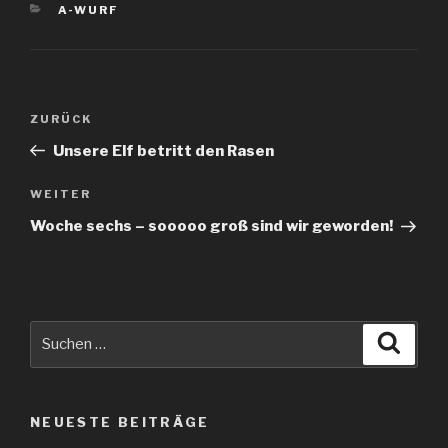
KATEGORIEN
A-WURF
Beitragsnavigation
Vorheriger
ZURÜCK
Beitrag
Unsere Elf betritt den Rasen
Nächster
WEITER
Beitrag
Woche sechs – sooooo groß sind wir geworden!
Suche
Suche
nach:
NEUESTE BEITRÄGE