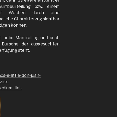
n, denn Streitereien geht er
rfbeurteilung bzw. einem
cht Wochen durch eine
ndliche Charakterzug sichtbar
ätigen können.
d beim Mantrailing und auch
r Bursche, der ausgesuchten
erfügung steht.
cs-a-little-don-juan-
are-
edium=link