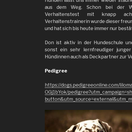
Hunden lässt uns immer wieder staune
aus dem Weg. Schon bei der Wu
Verhaltenstest mit knapp a
Verhaltenstrainerin wurde dieser freu
und hat sich bis heute immer nur best
Don ist aktiv in der Hundeschule un
sonst ein sehr lernfreudiger junge
Hündinnen auch als Deckpartner zur V
Pedigree
https://dogs.pedigreeonline.com/liloma
OGj1bYok/pedigree?utm_campaign=sh
button&utm_source=external&utm_m