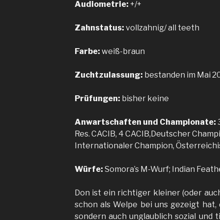
Audiometrie:
+/+
Zahnstatus:
vollzahnig/ all teeth
Farbe:
weiß-braun
Zuchtzulassung:
bestanden im Mai 20
Prüfungen:
bisher keine
Anwartschaften und Championate:
3
Res. CACIB, 4 CACIB,Deutscher Champi
Internationaler Champion, Österreich
Würfe:
Somora’s M-Wurf; Indian Feath
Don ist ein richtiger kleiner (oder au
schon als Welpe bei uns gezeigt hat, 
sondern auch unglaublich sozial und t