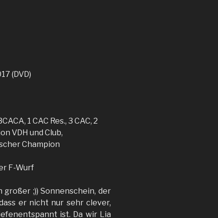
17 (DVD)
CACA, 1 CAC Res., 3 CAC, 2
on VDH und Club,
ischer Champion
er F-Wurf
ch großer ;)) Sonnenschein, der
dass er nicht nur sehr clever,
iefenentspannt ist. Da wir Lia