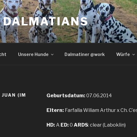
S DALMATIANS
cht
Unsere Hunde
Dalmatiner @work
Würfe
 JUAN (IM
Geburtsdatum:
07.06.2014
Eltern:
Farfalla Wiliam Arthur x Ch. C’es
HD:
A
ED:
0
ARDS
: clear (Laboklin)