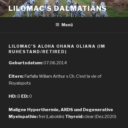
Zum
LILOMAC'S DALMATIANS
Inhalt
springen
Menü
LILOMAC’S ALOHA OHANA OLIANA (IM
RUHESTAND/RETIRED)
Geburtsdatum:
07.06.2014
Eltern:
Farfalla Wiliam Arthur x Ch. C’est la vie of
Royalspots
HD:
B
ED:
0
Maligne Hyperthermie, ARDS und Degenerative
Myelopathie:
frei (Laboklin)
Thyroid:
clear (Dez.2020)