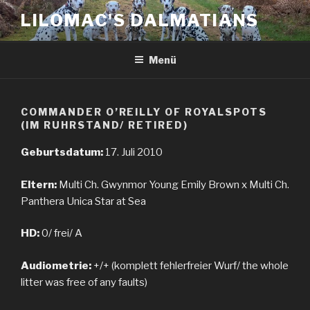
Zum
LILOMAC'S DALMATIANS
Inhalt
springen
Menü
COMMANDER O’REILLY OF ROYALSPOTS
(IM RUHRSTAND/ RETIRED)
Geburtsdatum:
17. Juli 2010
Eltern:
Multi Ch. Gwynmor Young Emily Brown x Multi Ch.
Panthera Unica Star at Sea
HD:
0/ frei/ A
Audiometrie:
+/+ (komplett fehlerfreier Wurf/ the whole
litter was free of any faults)