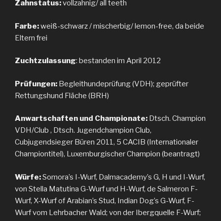
Zahnstatus:
vollzahnig/ all teeth
Farbe:
weiß-schwarz / mischerbig/ lemon-free, da beide
Eltern frei
Zuchtzulassung
: bestanden im April 2012
Prüfungen:
Begleithundeprüfung (VDH); geprüfter
Rettungshund Fläche (BRH)
Anwartschaften und Championate:
Dtsch. Champion
VDH/Club , Dtsch. Jugendchampion Club,
Cubjugendsieger Büren 2011, 5 CACIB (Internationaler
Championtitel), Luxemburgischer Champion (beantragt)
Würfe:
Somora’s I-Wurf, Dalmacademy’s G, H und I-Wurf,
von Stella Matutina G-Wurf und H-Wurf, de Salmeron F-
Wurf, X-Wurf of Arabian’s Stud, Indian Dog’s G-Wurf, F-
Wurf vom Lehrbacher Wald; von der Ibergquelle F-Wurf;