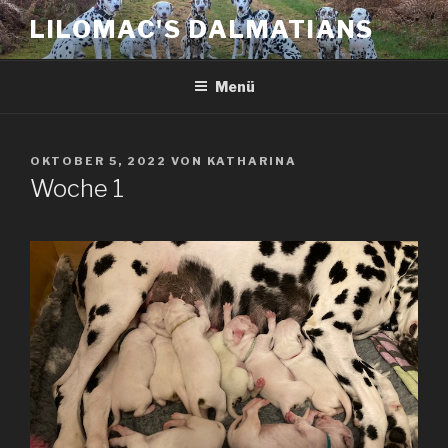
Zum
LILOMAC'S DALMATIANS
Inhalt
springen
Menü
VERÖFFENTLICHT
OKTOBER 5, 2022
VON
KATHARINA
AM
Woche 1