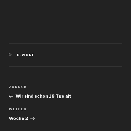
KATEGORIEN
D-WURF
Beitragsnavigation
Vorheriger
ZURÜCK
Beitrag
Wir sind schon 18 Tge alt
Nächster
WEITER
Beitrag
Woche 2