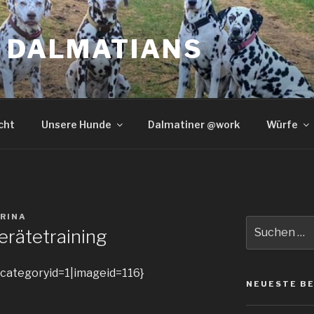
S DALMATIANS
cht
Unsere Hunde
Dalmatiner @work
Würfe
RINA
Suche
erätetraining
nach:
|categoryid=1|imageid=116}
NEUESTE B