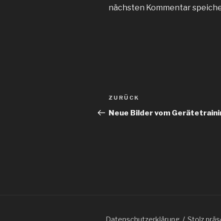
nächsten Kommentar speiche
Beitragsnavigation
Vorheriger
ZURÜCK
Beitrag
Neue Bilder vom Gerätetrain
Datenschutzerklärung
Stolz prä