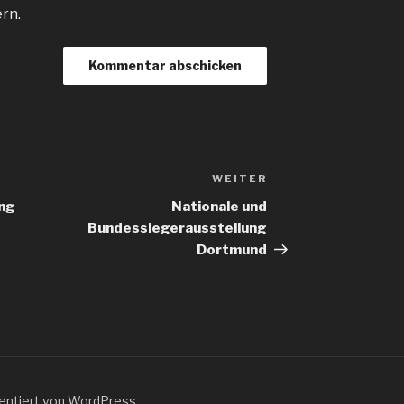
rn.
WEITER
Nächster
Beitrag
ing
Nationale und
Bundessiegerausstellung
Dortmund
sentiert von WordPress