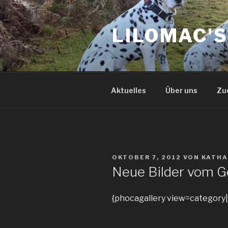
Zum
Inhalt
LILOMAC'
springen
Aktuelles
Über uns
Zu
VERÖFFENTLICHT
OKTOBER 7, 2012
VON
KATHA
AM
Neue Bilder vom G
{phocagallery view=category