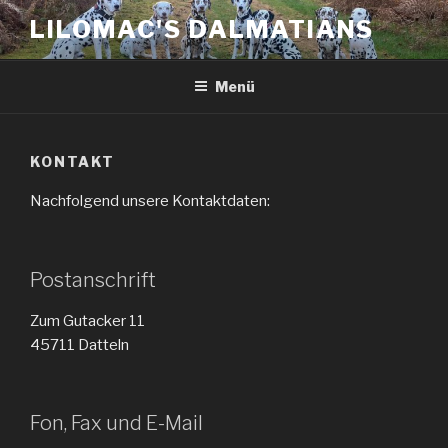
Zum
LILOMAC'S DALMATIANS
Inhalt
springen
Menü
KONTAKT
Nachfolgend unsere Kontaktdaten:
Postanschrift
Zum Gutacker 11
45711 Datteln
Fon, Fax und E-Mail