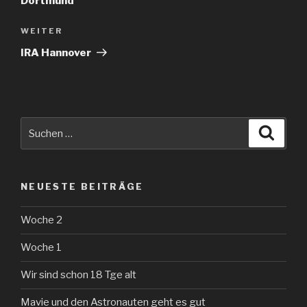
Dortmund
Nächster
WEITER
Beitrag
IRA Hannover
Suche
Suche
nach:
NEUESTE BEITRÄGE
Woche 2
Woche 1
Wir sind schon 18 Tge alt
Mavie und den Astronauten geht es gut