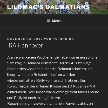
Zum
LILOMAC'S DALMATIANS
Inhalt
springen
Menü
VERÖFFENTLICHT
NOVEMBER 2, 2012
VON
KATHARINA
AM
IRA Hannover
Am vergangenen Wochenende haben wir einen schönen
Samstag in Hannovr verbracht. Bei der Ausstellung
fanden sich wieder neue nette Bekanntschaften und
liebgewonnene Bekanntschaften wurden
wiedergetroffen. Reilly konnte sich trotz großer
Konkurrenz in der offenen Klasse bei 10 Rüden ein V4
einheimsen. Der Boden war allerdings nicht unser Freund
und Reilly ist nach missglücktem
Beschleuningungsvorgang aus der Kurve „geflogen“