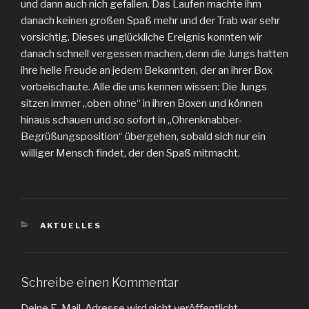
und dann auch nich gefallen. Das Laufen machte ihm
danach keinen großen Spaß mehr und der Trab war sehr
vorsichtig. Dieses unglückliche Ereignis konnten wir
danach schnell vergessen machen, denn die Jungs hatten
ihre helle Freude an jedem Bekannten, der an ihrer Box
vorbeischaute. Alle die uns kennen wissen: Die Jungs
sitzen immer „oben ohne“ in ihren Boxen und können
hinaus schauen und so sofort in „Ohrenknabber-
Begrüßungsposition“ übergehen, sobald sich nur ein
williger Mensch findet, der den Spaß mitmacht.
KATEGORIEN
AKTUELLES
Schreibe einen Kommentar
Deine E-Mail-Adresse wird nicht veröffentlicht.