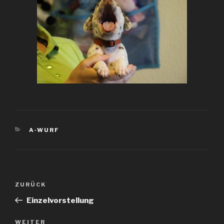
KATEGORIEN
A-WURF
Beitragsnavigation
Vorheriger
ZURÜCK
Beitrag
Einzelvorstellung
Nächster
WEITER