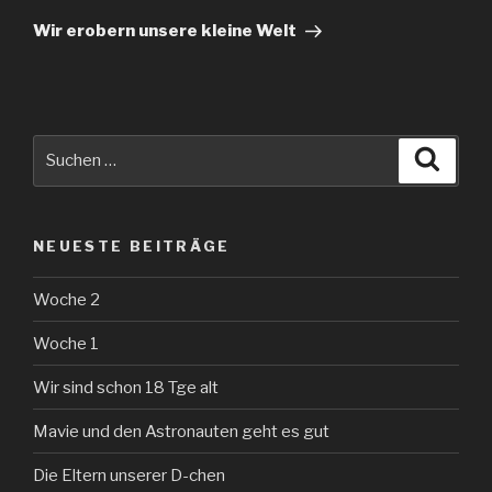
Beitrag
Wir erobern unsere kleine Welt
Suche
Suche
nach:
NEUESTE BEITRÄGE
Woche 2
Woche 1
Wir sind schon 18 Tge alt
Mavie und den Astronauten geht es gut
Die Eltern unserer D-chen