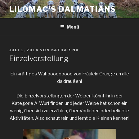
Zum
LILOMAC'S DALMATIANS
Inhalt
springen
Menü
VERÖFFENTLICHT
JULI 1, 2014
VON
KATHARINA
AM
Einzelvorstellung
Ein kräftiges Wahooooooooo von Fräulein Orange an alle
da draußen!
Die Einzelvorstellungen der Welpen könnt ihr in der
Kategorie A-Wurf finden und jeder Welpe hat schon ein
wenig über sich zu erzählen, über Vorlieben oder beliebte
Aktivitäten. Also schaut rein und lernt die Kleinen kennen!