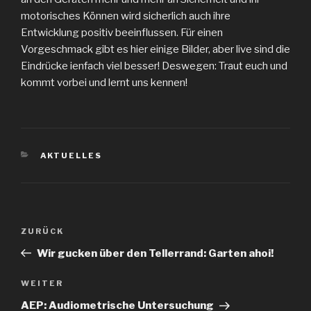
motorisches Können wird sicherlich auch ihre
Entwicklung positiv beeinflussen. Für einen
Vorgeschmack gibt es hier einige Bilder, aber live sind die
Eindrücke ienfach viel besser! Deswegen: Traut euch und
kommt vorbei und lernt uns kennen!
KATEGORIEN
AKTUELLES
Beitragsnavigation
Vorheriger
ZURÜCK
Beitrag
Wir gucken über den Tellerrand: Garten ahoi!
Nächster
WEITER
Beitrag
AEP: Audiometrische Untersuchung