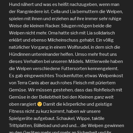
Hund nähert und was es heißt nachzugeben, wenn man
der Rangniedere ist. Cella und Lia bemuttern die Welpen,
spielen mit ihnen und erziehen auf ihre immer sehr ruhige
Weise die kleinen Racker. Säugen mögen beide die
Welpen nicht mehr. Oma hatte sich mit Lia solidarisch
erklärt und ebenso Milcheinschuss gehabt. Ein völlig
natürlicher Vorgang in einem Wolfsrudel, in dem sich die
Hündinnen untereinander helfen. Umso mehr freut uns
dieses Verhalten bei unseren Mädels. Mittlerweile haben
die Welpen verschiedene Futtersorten kennengelernt.
Es gab eingeweichtes Trockenfutter, etwas Welpenkost
von Terra Canis aber auch rohes Fleisch mit püriertem
Gemüse. Wir müssen gestehen, dass das Rohfleisch mit
Gemüse in der Beliebtheit bei den Kleinen ganz weit
oben rangiert
Damit die körperliche und geistige
Fitness nicht zu kurz kommt, haben wir unsere
Spielgeräte aufgebaut. Schaukel, Wippe, taktile
Trittplatten, Bällebad und und und… die Welpen gewinnen
an den Geräten mehr und mehr an Sicherheit und ihr