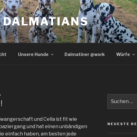
S DALMATIANS
cht
Unsere Hunde
Dalmatiner @work
Würfe
A
Suche
!
nach:
wangerschaft und Cella ist fit wie
NEUESTE B
paziergang und hat einen unbändigen
ie einfach haben, am besten jede