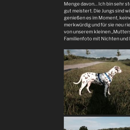
Menge davon… Ich bin sehr stol
gut meistert. Die Jungs sind w
genießen es im Moment, keine
merkwürdig und für sie neu ri
von unserem kleinen „Muttersc
Familienfoto mit Nichten und 