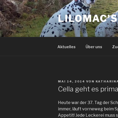
Zum
Inhalt
LILOMAC'
springen
Aktuelles
Über uns
Zu
VERÖFFENTLICHT
MAI 14, 2014
VON
KATHARIN
AM
Cella geht es prima
Heute war der 37. Tag der Sch
immer, läuft vorneweg beim S
Appetit! Jede Leckerei muss s