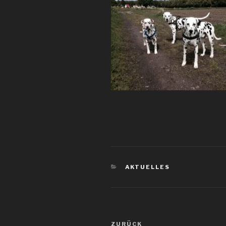
KATEGORIEN
AKTUELLES
Beitragsnavigation
Vorheriger
ZURÜCK