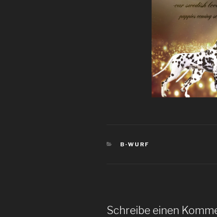
KATEGORIEN
B-WURF
Schreibe einen Komm