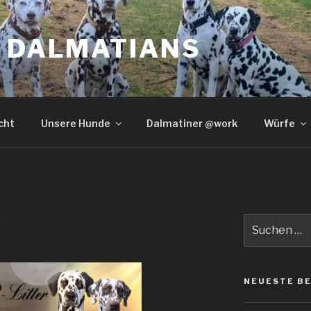
S DALMATIANS
cht
Unsere Hunde
Dalmatiner @work
Würfe
A
Suche
nach:
NEUESTE B