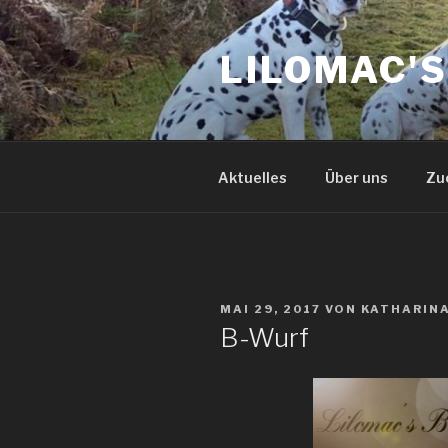
Zum
Inhalt
LILOMAC'
springen
Aktuelles
Über uns
Zu
VERÖFFENTLICHT
MAI 29, 2017
VON
KATHARIN
AM
B-Wurf